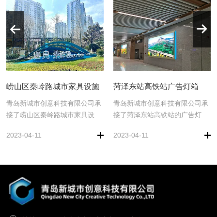
崂山区秦岭路城市家具设施
菏泽东站高铁站广告灯箱
青岛新城市创意科技有限公司承
青岛新城市创意科技有限公司承
MORE
MORE
接了崂山区秦岭路城市家具设
接了菏泽东站高铁站的广告灯
施，如，分类垃圾桶，挡车柱，
箱。
2023-04-11
2023-04-11
公交候车厅，景观小品等设施。